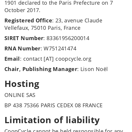
1901 declared to the Paris Prefecture on 7
October 2017.
Registered Office
: 23, avenue Claude
Vellefaux, 75010 Paris, France
SIRET Number
: 83361956200014
RNA Number
: W751241474
Email
: contact [AT] coopcycle.org
Chair, Publishing Manager
: Lison Noël
Hosting
ONLINE SAS
BP 438 75366 PARIS CEDEX 08 FRANCE
Limitation of liability
CoopCycle cannot be held responsible for any